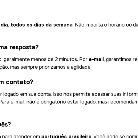
 dia, todos os dias da semana
. Não importa o horário ou d
ma resposta?
o, geralmente menos de 2 minutos. Por
e-mail
, garantimos r
ão, mas sempre priorizamos a agilidade.
em contato?
star logado em sua conta. Isso nos permite acessar suas inf
 Para e-mail, não é obrigatório estar logado, mas recomenda
uês?
da para atender em
português brasileiro
. Você pode se comu