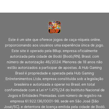
Este é um site que oferece jogos de caça-níqueis online,
proporcionando aos usuários uma experiência única de jogo.
Este site é operado pela 88up, empresa oficialmente
autorizada pela cidade de Bodó (Bodó/RN), Brasil, com
número de autorização 46/2024. Menores de 18 anos não
estão autorizados a participar de apostas. A Hub Gaming
Brasil é propriedade e operada pela Hub Gaming
Entretenimentos Ltda, empresa constituída sob a legislação
brasileira e autorizada a operar no Brasil, em total
conformidade com a Lei nº 1.475/24 do Instituto Nacional de
Jogos e Entidades Premiadas, com número de registro na
empresa 61.922.136/0001-98, sede em São José (São
José/SC), e detentora de licença emitida pela cidade de Bodó,