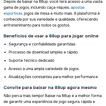
Depois de baixar na 88up, você terá acesso a uma vasta
gama de jogos, incluindo caça-níqueis,
apostas
esportivas
, jogos de mesa e muito mais. A plataforma é
conhecida por sua variedade e qualidade, oferecendo
entretenimento para todos os gostos.
Benefícios de usar a 88up para jogar online
Segurança e confiabilidade garantidas
Processo de download simples e rápido
Suporte técnico dedicado
Acesso a uma ampla variedade de jogos
Atualizações constantes para melhor performance
Convite para baixar na 88up agora mesmo
Não perca mais tempo! Baixar na 88up é a melhor forma
de garantir uma experiência de jogo segura, rápida e