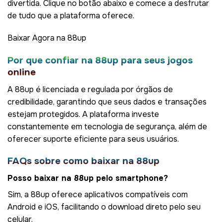
divertida. Clique no botão abaixo e comece a desfrutar
de tudo que a plataforma oferece.
Baixar Agora na 88up
Por que confiar na 88up para seus jogos
online
A 88up é licenciada e regulada por órgãos de
credibilidade, garantindo que seus dados e transações
estejam protegidos. A plataforma investe
constantemente em tecnologia de segurança, além de
oferecer suporte eficiente para seus usuários.
FAQs sobre como baixar na 88up
Posso baixar na 88up pelo smartphone?
Sim, a 88up oferece aplicativos compatíveis com
Android e iOS, facilitando o download direto pelo seu
celular.