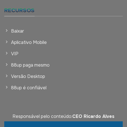
RECURSOS
Baixar
Aplicativo Mobile
VIP
88up paga mesmo
Versão Desktop
88up é confiável
Responsável pelo conteúdo:
CEO Ricardo Alves