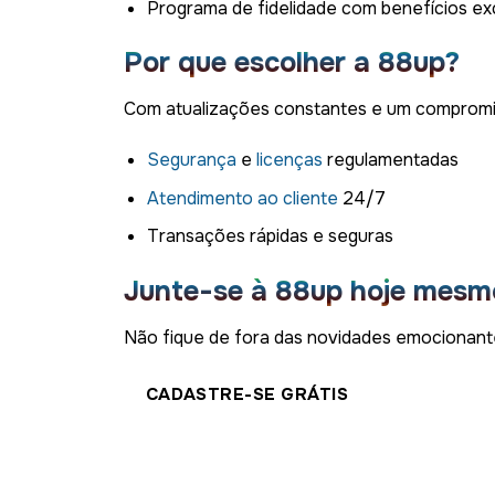
Programa de fidelidade com benefícios ex
Por que escolher a 88up?
Com atualizações constantes e um compromi
Segurança
e
licenças
regulamentadas
Atendimento ao cliente
24/7
Transações rápidas e seguras
Junte-se à 88up hoje mesm
Não fique de fora das novidades emocionant
CADASTRE-SE GRÁTIS