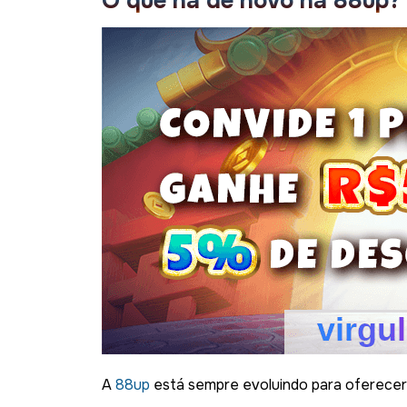
O que há de novo na 88up?
A
88up
está sempre evoluindo para oferecer 