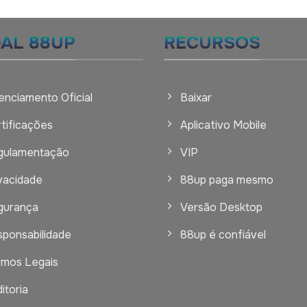
AL 88UP
RECURSOS
enciamento Oficial
Baixar
tificações
Aplicativo Mobile
gulamentação
VIP
vacidade
88up paga mesmo
gurança
Versão Desktop
ponsabilidade
88up é confiável
rmos Legais
itoria