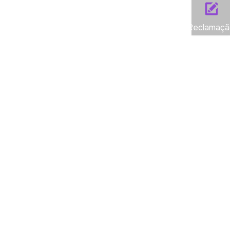
Reclamaçã