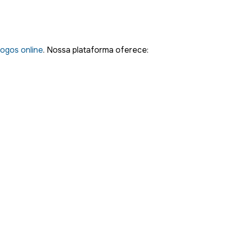
jogos online
. Nossa plataforma oferece: