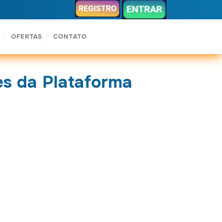
OFERTAS
CONTATO
es da Plataforma