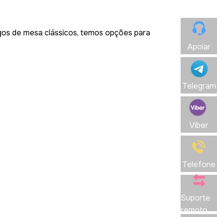
ogos de mesa clássicos, temos opções para
Apoiar
Telegram
Viber
Telefone
Suporte
remoto