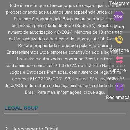
Telegram
Este é um site que oferece jogos de caça-níqueis online,
proporcionando aos usuários uma experiência única de jogo.
Este site é operado pela 88up, empresa oficialmente
autorizada pela cidade de Bodó (Bodó/RN), Brasil, com
Viber
número de autorização 46/2024. Menores de 18 anos não
estão autorizados a participar de apostas. A Hub Gaming
Brasil é propriedade e operada pela Hub Gaming
Telefone
Entretenimentos Ltda, empresa constituída sob a legislação
brasileira e autorizada a operar no Brasil, em total
conformidade com a Lei nº 1.475/24 do Instituto Nacional de
Suporte
Jogos e Entidades Premiadas, com número de registro na
remoto
empresa 61.922.136/0001-98, sede em São José (São
José/SC), e detentora de licença emitida pela cidade de Bodó,
Brasil. Para mais informações, clique aqui.
Reclamaçã
LEGAL 88UP
Licenciamento Oficial