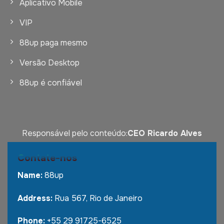
Aplicativo Mobile
VIP
88up paga mesmo
Versão Desktop
88up é confiável
Responsável pelo conteúdo:
CEO Ricardo Alves
Contate-nos
Name:
88up
Address:
Rua 567, Rio de Janeiro
Phone:
+55 29 91725-6525