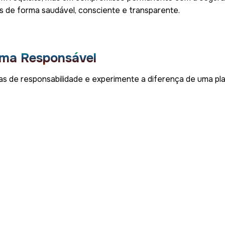
s de forma saudável, consciente e transparente.
rma Responsável
as de responsabilidade e experimente a diferença de uma p