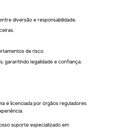
entre diversão e responsabilidade.
eiras.
rtamentos de risco.
 garantindo legalidade e confiança.
ma é licenciada por órgãos reguladores
xperiência.
osso suporte especializado em