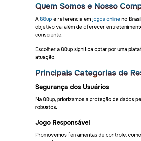
Quem Somos e Nosso Compr
A
88up
é referência em
jogos online
no Brasi
objetivo vai além de oferecer entreteniment
consciente.
Escolher a 88up significa optar por uma pla
atuação.
Principais Categorias de R
Segurança dos Usuários
Na 88up, priorizamos a proteção de dados pes
robustos.
Jogo Responsável
Promovemos ferramentas de controle, como li