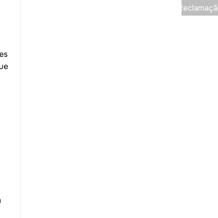
Reclamaçã
ões
que
m