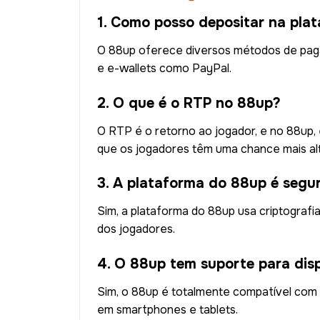
1. Como posso depositar na pla
O 88up oferece diversos métodos de pagam
e e-wallets como PayPal.
2. O que é o RTP no 88up?
O RTP é o retorno ao jogador, e no 88up, 
que os jogadores têm uma chance mais alt
3. A plataforma do 88up é segu
Sim, a plataforma do 88up usa criptografi
dos jogadores.
4. O 88up tem suporte para disp
Sim, o 88up é totalmente compatível com 
em smartphones e tablets.