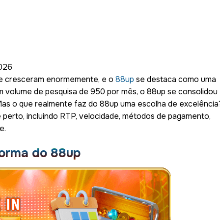
2026
ine cresceram enormemente, e o
88up
se destaca como uma
 volume de pesquisa de 950 por mês, o 88up se consolidou
Mas o que realmente faz do 88up uma escolha de excelência
 perto, incluindo RTP, velocidade, métodos de pagamento,
e.
forma do 88up