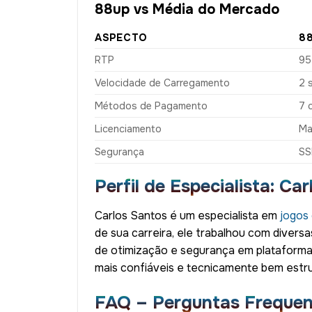
88up vs Média do Mercado
ASPECTO
8
RTP
95
Velocidade de Carregamento
2 
Métodos de Pagamento
7 
Licenciamento
Ma
Segurança
SS
Perfil de Especialista: Ca
Carlos Santos é um especialista em
jogos 
de sua carreira, ele trabalhou com divers
de otimização e segurança em plataforma
mais confiáveis e tecnicamente bem estr
FAQ – Perguntas Frequen