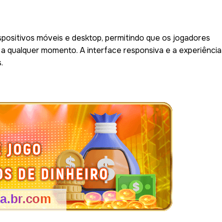
spositivos móveis e desktop, permitindo que os jogadores
 a qualquer momento. A interface responsiva e a experiência
.