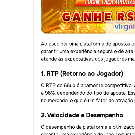
Ao escolher uma plataforma de apostas onl
garantir uma experiência segura e de alta
atende às expectativas dos jogadores mai
1. RTP (Retorno ao Jogador)
O RTP do 88up é altamente competitivo, 
a 98%, dependendo do tipo de aposta. Ess
no mercado, o que é um fator de atração
2. Velocidade e Desempenho
O desempenho da plataforma é otimizado,
garante uma experiência de jogo sem inter