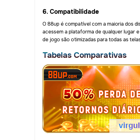
6. Compatibilidade
O 88up é compatível com a maioria dos di
acessem a plataforma de qualquer lugar e
de jogo são otimizadas para todas as telas
Tabelas Comparativas