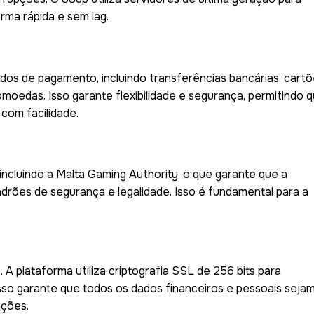
rma rápida e sem lag.
s de pagamento, incluindo transferências bancárias, cart
omoedas. Isso garante flexibilidade e segurança, permitindo 
com facilidade.
 incluindo a Malta Gaming Authority, o que garante que a
drões de segurança e legalidade. Isso é fundamental para a
A plataforma utiliza criptografia SSL de 256 bits para
sso garante que todos os dados financeiros e pessoais seja
ações.